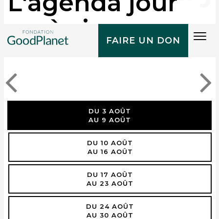
L'agenda jour
après jour
Tog
FAIRE UN DON
navi
DU 3 AOÛT
AU 9 AOÛT
DU 10 AOÛT
AU 16 AOÛT
DU 17 AOÛT
AU 23 AOÛT
DU 24 AOÛT
AU 30 AOÛT