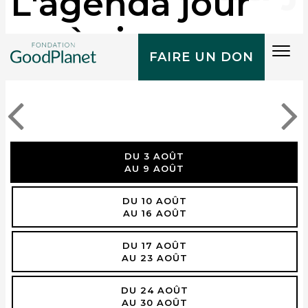
L'agenda jour
après jour
Tog
FAIRE UN DON
navi
DU 3 AOÛT
AU 9 AOÛT
DU 10 AOÛT
AU 16 AOÛT
DU 17 AOÛT
AU 23 AOÛT
DU 24 AOÛT
AU 30 AOÛT