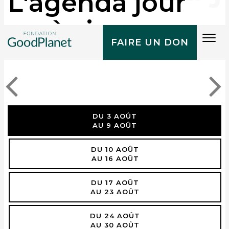
L'agenda jour
après jour
Tog
FAIRE UN DON
navi
DU 3 AOÛT
AU 9 AOÛT
DU 10 AOÛT
AU 16 AOÛT
DU 17 AOÛT
AU 23 AOÛT
DU 24 AOÛT
AU 30 AOÛT