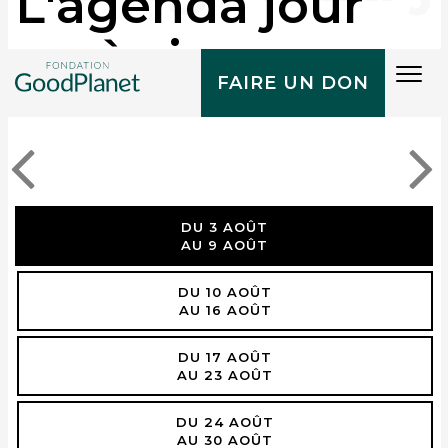
L'agenda jour
après jour
Tog
FAIRE UN DON
navi
DU 3 AOÛT
AU 9 AOÛT
DU 10 AOÛT
AU 16 AOÛT
DU 17 AOÛT
AU 23 AOÛT
DU 24 AOÛT
AU 30 AOÛT