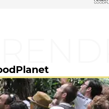
GOODPL
oodPlanet