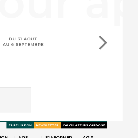
DU 31 AOÛT
AU 6 SEPTEMBRE
FAIRE UN DON
NEWSLETTER
CALCULATEURS CARBONE
ION
NOS
S’INFORMER
AGIR