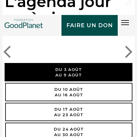
L'agenda jour
après jour
Tog
FAIRE UN DON
navi
DU 3 AOÛT
AU 9 AOÛT
DU 10 AOÛT
AU 16 AOÛT
DU 17 AOÛT
AU 23 AOÛT
DU 24 AOÛT
AU 30 AOÛT