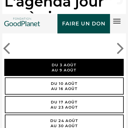
L'agenda jour
après jour
Tog
FAIRE UN DON
navi
DU 3 AOÛT
AU 9 AOÛT
DU 10 AOÛT
AU 16 AOÛT
DU 17 AOÛT
AU 23 AOÛT
DU 24 AOÛT
AU 30 AOÛT