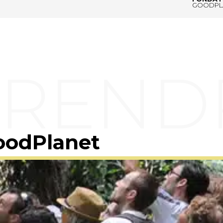
GOODPL
oodPlanet