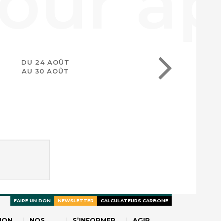
DU 24 AOÛT
AU 30 AOÛT
FAIRE UN DON
NEWSLETTER
CALCULATEURS CARBONE
ION
NOS
S’INFORMER
AGIR