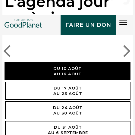
L'agenda jour
après jour
Tog
FAIRE UN DON
navi
DU 10 AOÛT
AU 16 AOÛT
DU 17 AOÛT
AU 23 AOÛT
DU 24 AOÛT
AU 30 AOÛT
DU 31 AOÛT
AU 6 SEPTEMBRE