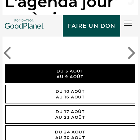
L'agenda jour
après jour
Tog
FAIRE UN DON
navi
DU 3 AOÛT
AU 9 AOÛT
DU 10 AOÛT
AU 16 AOÛT
DU 17 AOÛT
AU 23 AOÛT
DU 24 AOÛT
AU 30 AOÛT