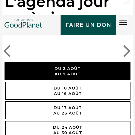
L'agenda jour
après jour
Tog
FAIRE UN DON
navi
DU 3 AOÛT
AU 9 AOÛT
DU 10 AOÛT
AU 16 AOÛT
DU 17 AOÛT
AU 23 AOÛT
DU 24 AOÛT
AU 30 AOÛT