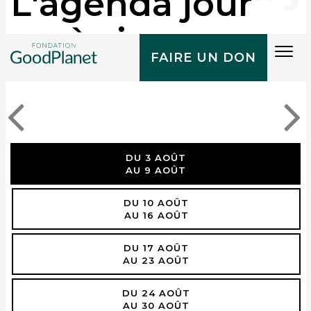
L'agenda jour
après jour
Tog
FAIRE UN DON
navi
DU 3 AOÛT
AU 9 AOÛT
DU 10 AOÛT
AU 16 AOÛT
DU 17 AOÛT
AU 23 AOÛT
DU 24 AOÛT
AU 30 AOÛT