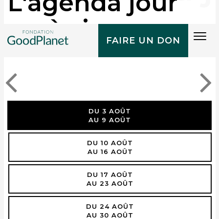
L'agenda jour
après jour
Tog
FAIRE UN DON
navi
DU 3 AOÛT
AU 9 AOÛT
DU 10 AOÛT
AU 16 AOÛT
DU 17 AOÛT
AU 23 AOÛT
DU 24 AOÛT
AU 30 AOÛT