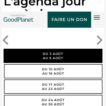
L'agenda jour
après jour
Tog
FAIRE UN DON
navi
DU 3 AOÛT
AU 9 AOÛT
DU 10 AOÛT
AU 16 AOÛT
DU 17 AOÛT
AU 23 AOÛT
DU 24 AOÛT
AU 30 AOÛT