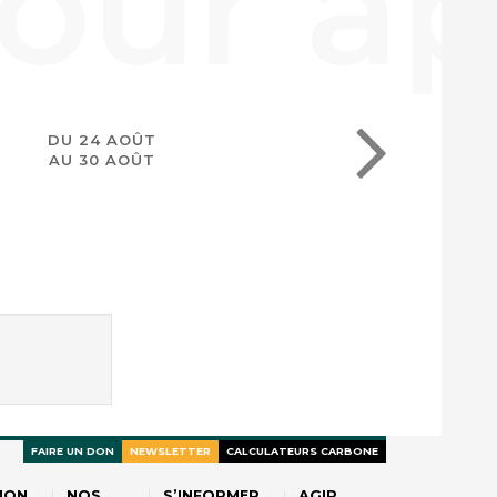
DU 24 AOÛT
AU 30 AOÛT
FAIRE UN DON
NEWSLETTER
CALCULATEURS CARBONE
ION
NOS
S’INFORMER
AGIR