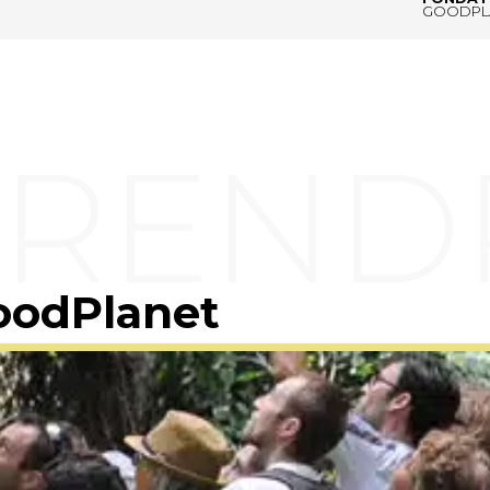
GOODPL
oodPlanet