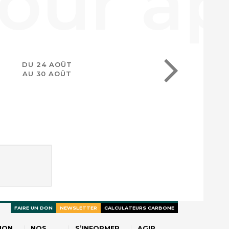
DU 24 AOÛT
AU 30 AOÛT
FAIRE UN DON
NEWSLETTER
CALCULATEURS CARBONE
ION
NOS
S’INFORMER
AGIR