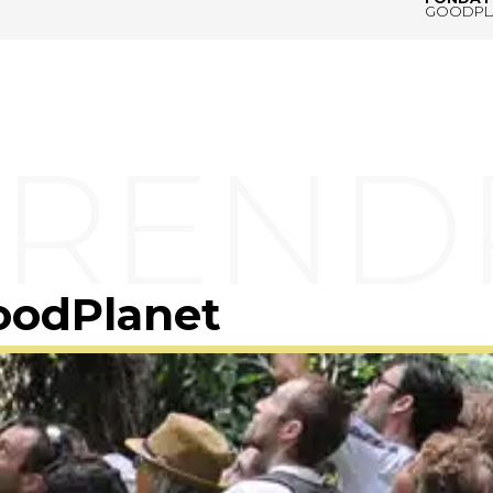
GOODPL
oodPlanet