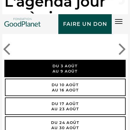
L'agenda jour
après jour
Tog
FAIRE UN DON
navi
DU 3 AOÛT
AU 9 AOÛT
DU 10 AOÛT
AU 16 AOÛT
DU 17 AOÛT
AU 23 AOÛT
DU 24 AOÛT
AU 30 AOÛT