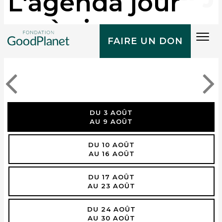
L'agenda jour
après jour
Tog
FAIRE UN DON
navi
DU 3 AOÛT
AU 9 AOÛT
DU 10 AOÛT
AU 16 AOÛT
DU 17 AOÛT
AU 23 AOÛT
DU 24 AOÛT
AU 30 AOÛT