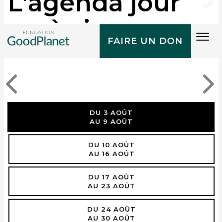
L'agenda jour
après jour
Tog
FAIRE UN DON
navi
DU 3 AOÛT
AU 9 AOÛT
DU 10 AOÛT
AU 16 AOÛT
DU 17 AOÛT
AU 23 AOÛT
DU 24 AOÛT
AU 30 AOÛT