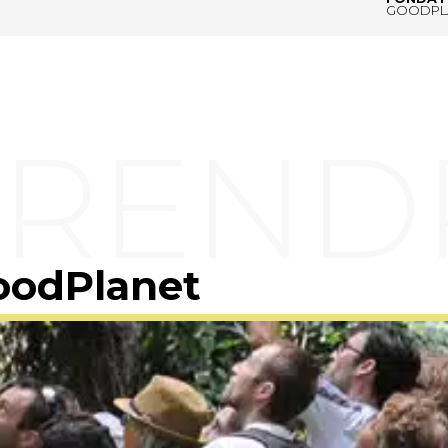
GOODPL
oodPlanet