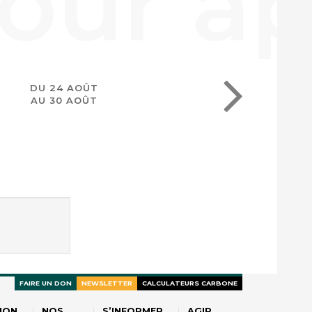
DU 24 AOÛT
AU 30 AOÛT
FAIRE UN DON
NEWSLETTER
CALCULATEURS CARBONE
ION
NOS
S’INFORMER
AGIR