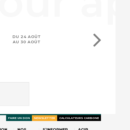
DU 24 AOÛT
AU 30 AOÛT
FAIRE UN DON
NEWSLETTER
CALCULATEURS CARBONE
ION
NOS
S’INFORMER
AGIR