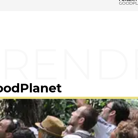
GOODPL
oodPlanet