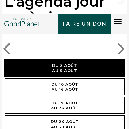
L'agenda jour
après jour
Tog
FAIRE UN DON
navi
DU 3 AOÛT
AU 9 AOÛT
DU 10 AOÛT
AU 16 AOÛT
DU 17 AOÛT
AU 23 AOÛT
DU 24 AOÛT
AU 30 AOÛT