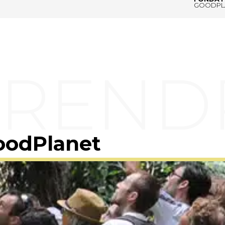
GOODPL
oodPlanet