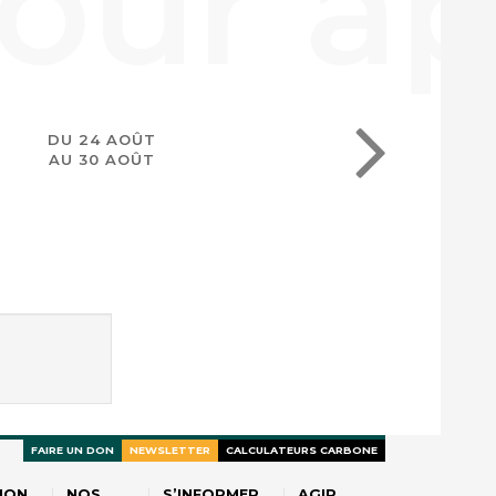
DU 24 AOÛT
AU 30 AOÛT
FAIRE UN DON
NEWSLETTER
CALCULATEURS CARBONE
ION
NOS
S’INFORMER
AGIR