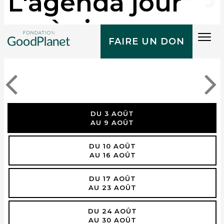
L'agenda jour
après jour
Tog
FAIRE UN DON
navi
DU 3 AOÛT
AU 9 AOÛT
DU 10 AOÛT
AU 16 AOÛT
DU 17 AOÛT
AU 23 AOÛT
DU 24 AOÛT
AU 30 AOÛT