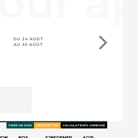
DU 24 AOÛT
AU 30 AOÛT
FAIRE UN DON
NEWSLETTER
CALCULATEURS CARBONE
ION
NOS
S’INFORMER
AGIR