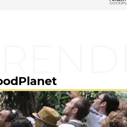
GOODPL
oodPlanet