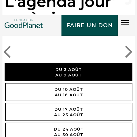
L'agenda jour
après jour
Tog
FAIRE UN DON
navi
DU 3 AOÛT
AU 9 AOÛT
DU 10 AOÛT
AU 16 AOÛT
DU 17 AOÛT
AU 23 AOÛT
DU 24 AOÛT
AU 30 AOÛT