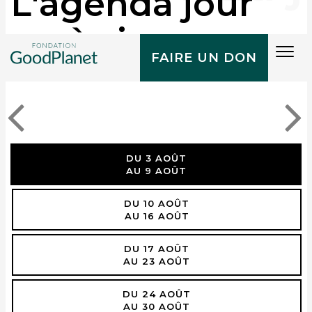
L'agenda jour
après jour
Tog
FAIRE UN DON
navi
DU 3 AOÛT
AU 9 AOÛT
DU 10 AOÛT
AU 16 AOÛT
DU 17 AOÛT
AU 23 AOÛT
DU 24 AOÛT
AU 30 AOÛT