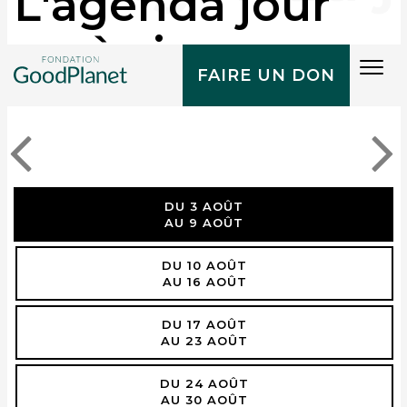
L'agenda jour
après jour
Tog
FAIRE UN DON
navi
DU 3 AOÛT
AU 9 AOÛT
DU 10 AOÛT
AU 16 AOÛT
DU 17 AOÛT
AU 23 AOÛT
DU 24 AOÛT
AU 30 AOÛT