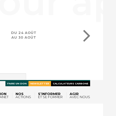
DU 24 AOÛT
AU 30 AOÛT
FAIRE UN DON
NEWSLETTER
CALCULATEURS CARBONE
ION
NOS
S’INFORMER
AGIR
ANET
ACTIONS
ET SE FORMER
AVEC NOUS