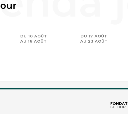
jour
DU 10 AOÛT
DU 17 AOÛT
AU 16 AOÛT
AU 23 AOÛT
erche n'a pas de résultat. Essayez avec autre chose ?
FONDAT
GOODPL