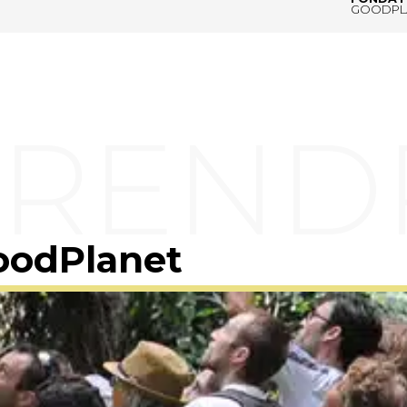
GOODPL
oodPlanet