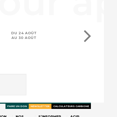
DU 24 AOÛT
AU 30 AOÛT
FAIRE UN DON
NEWSLETTER
CALCULATEURS CARBONE
ION
NOS
S’INFORMER
AGIR