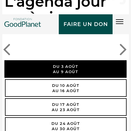
L'agenda jour
après jour
Tog
FAIRE UN DON
navi
DU 3 AOÛT
AU 9 AOÛT
DU 10 AOÛT
AU 16 AOÛT
DU 17 AOÛT
AU 23 AOÛT
DU 24 AOÛT
AU 30 AOÛT