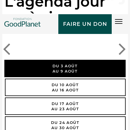
L'agenda jour
après jour
Tog
FAIRE UN DON
navi
DU 3 AOÛT
AU 9 AOÛT
DU 10 AOÛT
AU 16 AOÛT
DU 17 AOÛT
AU 23 AOÛT
DU 24 AOÛT
AU 30 AOÛT